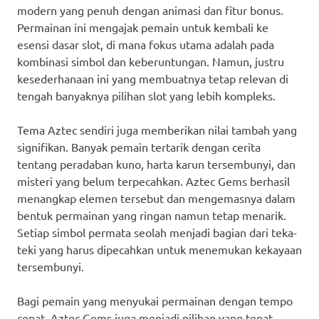
modern yang penuh dengan animasi dan fitur bonus.
Permainan ini mengajak pemain untuk kembali ke
esensi dasar slot, di mana fokus utama adalah pada
kombinasi simbol dan keberuntungan. Namun, justru
kesederhanaan ini yang membuatnya tetap relevan di
tengah banyaknya pilihan slot yang lebih kompleks.
Tema Aztec sendiri juga memberikan nilai tambah yang
signifikan. Banyak pemain tertarik dengan cerita
tentang peradaban kuno, harta karun tersembunyi, dan
misteri yang belum terpecahkan. Aztec Gems berhasil
menangkap elemen tersebut dan mengemasnya dalam
bentuk permainan yang ringan namun tetap menarik.
Setiap simbol permata seolah menjadi bagian dari teka-
teki yang harus dipecahkan untuk menemukan kekayaan
tersembunyi.
Bagi pemain yang menyukai permainan dengan tempo
cepat, Aztec Gems juga menjadi pilihan yang tepat.