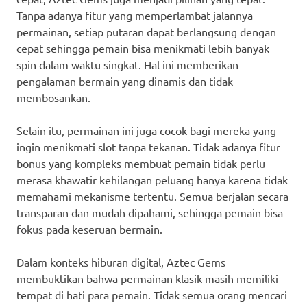
Tanpa adanya fitur yang memperlambat jalannya
permainan, setiap putaran dapat berlangsung dengan
cepat sehingga pemain bisa menikmati lebih banyak
spin dalam waktu singkat. Hal ini memberikan
pengalaman bermain yang dinamis dan tidak
membosankan.
Selain itu, permainan ini juga cocok bagi mereka yang
ingin menikmati slot tanpa tekanan. Tidak adanya fitur
bonus yang kompleks membuat pemain tidak perlu
merasa khawatir kehilangan peluang hanya karena tidak
memahami mekanisme tertentu. Semua berjalan secara
transparan dan mudah dipahami, sehingga pemain bisa
fokus pada keseruan bermain.
Dalam konteks hiburan digital, Aztec Gems
membuktikan bahwa permainan klasik masih memiliki
tempat di hati para pemain. Tidak semua orang mencari