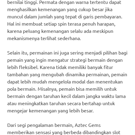
bernilai tinggi. Permata dengan warna tertentu dapat
menghasilkan kemenangan yang cukup besar jika
muncul dalam jumlah yang tepat di garis pembayaran.
Hal ini membuat setiap spin terasa penuh harapan,
karena peluang kemenangan selalu ada meskipun
mekanismenya terlihat sederhana.
Selain itu, permainan ini juga sering menjadi pilihan bagi
pemain yang ingin mengatur strategi bermain dengan
lebih fleksibel. Karena tidak memiliki banyak fitur
tambahan yang mengubah dinamika permainan, pemain
dapat lebih mudah mengelola modal dan menentukan
pola bermain. Misalnya, pemain bisa memilih untuk
bermain dengan taruhan kecil dalam jangka waktu lama
atau meningkatkan taruhan secara bertahap untuk
mengejar kemenangan yang lebih besar.
Dari segi pengalaman bermain, Aztec Gems
memberikan sensasi yang berbeda dibandingkan slot