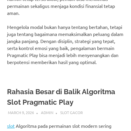
permainan sekaligus menjaga kondisi finansial tetap
aman.
Mengelola modal bukan hanya tentang bertahan, tetapi
juga tentang bagaimana memaksimalkan peluang dalam
jangka panjang. Dengan disiplin, strategi yang tepat,
serta kontrol emosi yang baik, pengalaman bermain
Pragmatic Play bisa menjadi lebih menyenangkan dan
berpotensi memberikan hasil yang optimal.
Rahasia Besar di Balik Algoritma
Slot Pragmatic Play
MARCH 9, 2026
ADMIN
SLOT GACOR
slot
Algoritma pada permainan slot modern sering