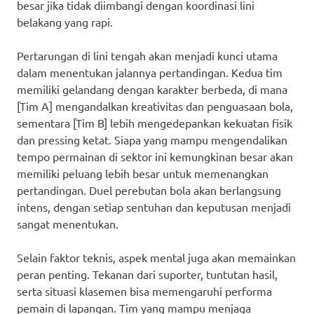
besar jika tidak diimbangi dengan koordinasi lini
belakang yang rapi.
Pertarungan di lini tengah akan menjadi kunci utama
dalam menentukan jalannya pertandingan. Kedua tim
memiliki gelandang dengan karakter berbeda, di mana
[Tim A] mengandalkan kreativitas dan penguasaan bola,
sementara [Tim B] lebih mengedepankan kekuatan fisik
dan pressing ketat. Siapa yang mampu mengendalikan
tempo permainan di sektor ini kemungkinan besar akan
memiliki peluang lebih besar untuk memenangkan
pertandingan. Duel perebutan bola akan berlangsung
intens, dengan setiap sentuhan dan keputusan menjadi
sangat menentukan.
Selain faktor teknis, aspek mental juga akan memainkan
peran penting. Tekanan dari suporter, tuntutan hasil,
serta situasi klasemen bisa memengaruhi performa
pemain di lapangan. Tim yang mampu menjaga