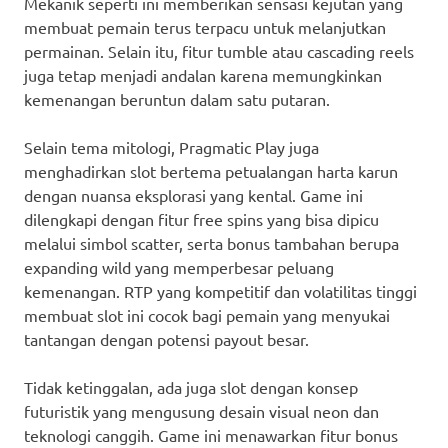
Mekanik seperti ini memberikan sensasi kejutan yang
membuat pemain terus terpacu untuk melanjutkan
permainan. Selain itu, fitur tumble atau cascading reels
juga tetap menjadi andalan karena memungkinkan
kemenangan beruntun dalam satu putaran.
Selain tema mitologi, Pragmatic Play juga
menghadirkan slot bertema petualangan harta karun
dengan nuansa eksplorasi yang kental. Game ini
dilengkapi dengan fitur free spins yang bisa dipicu
melalui simbol scatter, serta bonus tambahan berupa
expanding wild yang memperbesar peluang
kemenangan. RTP yang kompetitif dan volatilitas tinggi
membuat slot ini cocok bagi pemain yang menyukai
tantangan dengan potensi payout besar.
Tidak ketinggalan, ada juga slot dengan konsep
futuristik yang mengusung desain visual neon dan
teknologi canggih. Game ini menawarkan fitur bonus