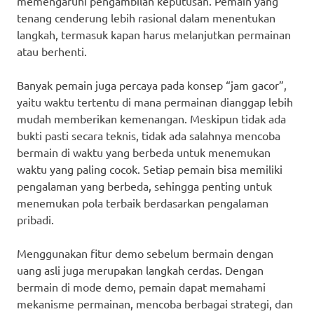
memengaruhi pengambilan keputusan. Pemain yang
tenang cenderung lebih rasional dalam menentukan
langkah, termasuk kapan harus melanjutkan permainan
atau berhenti.
Banyak pemain juga percaya pada konsep “jam gacor”,
yaitu waktu tertentu di mana permainan dianggap lebih
mudah memberikan kemenangan. Meskipun tidak ada
bukti pasti secara teknis, tidak ada salahnya mencoba
bermain di waktu yang berbeda untuk menemukan
waktu yang paling cocok. Setiap pemain bisa memiliki
pengalaman yang berbeda, sehingga penting untuk
menemukan pola terbaik berdasarkan pengalaman
pribadi.
Menggunakan fitur demo sebelum bermain dengan
uang asli juga merupakan langkah cerdas. Dengan
bermain di mode demo, pemain dapat memahami
mekanisme permainan, mencoba berbagai strategi, dan