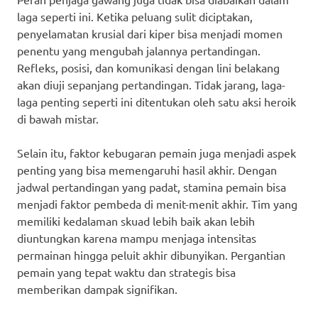
laga seperti ini. Ketika peluang sulit diciptakan,
penyelamatan krusial dari kiper bisa menjadi momen
penentu yang mengubah jalannya pertandingan.
Refleks, posisi, dan komunikasi dengan lini belakang
akan diuji sepanjang pertandingan. Tidak jarang, laga-
laga penting seperti ini ditentukan oleh satu aksi heroik
di bawah mistar.
Selain itu, faktor kebugaran pemain juga menjadi aspek
penting yang bisa memengaruhi hasil akhir. Dengan
jadwal pertandingan yang padat, stamina pemain bisa
menjadi faktor pembeda di menit-menit akhir. Tim yang
memiliki kedalaman skuad lebih baik akan lebih
diuntungkan karena mampu menjaga intensitas
permainan hingga peluit akhir dibunyikan. Pergantian
pemain yang tepat waktu dan strategis bisa
memberikan dampak signifikan.