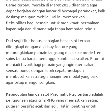
Game terbaru mereka di Maret 2026 dirancang agar
dapat berjalan dengan lancar di berbagai perangkat, baik
desktop maupun mobile. Hal ini memberikan
fleksibilitas bagi pemain untuk menikmati permainan
kapan saja dan di mana saja tanpa hambatan teknis.
Dari segi fitur bonus, sebagian besar slot terbaru
dilengkapi dengan opsi buy feature yang
memungkinkan pemain langsung masuk ke mode free
spins tanpa harus menunggu kombinasi scatter. Fitur ini
menjadi favorit bagi pemain yang ingin merasakan
sensasi bonus dengan lebih cepat, meskipun
membutuhkan strategi manajemen modal yang baik
agar tetap menguntungkan.
Keunggulan lain dari slot Pragmatic Play terbaru adalah
penggunaan algoritma RNG yang memastikan setiap
putaran bersifat acak dan adil. Hal ini penting untuk