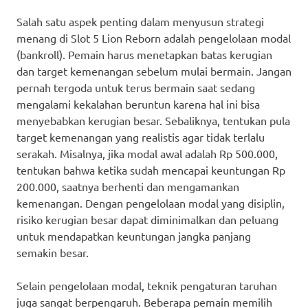
Salah satu aspek penting dalam menyusun strategi
menang di Slot 5 Lion Reborn adalah pengelolaan modal
(bankroll). Pemain harus menetapkan batas kerugian
dan target kemenangan sebelum mulai bermain. Jangan
pernah tergoda untuk terus bermain saat sedang
mengalami kekalahan beruntun karena hal ini bisa
menyebabkan kerugian besar. Sebaliknya, tentukan pula
target kemenangan yang realistis agar tidak terlalu
serakah. Misalnya, jika modal awal adalah Rp 500.000,
tentukan bahwa ketika sudah mencapai keuntungan Rp
200.000, saatnya berhenti dan mengamankan
kemenangan. Dengan pengelolaan modal yang disiplin,
risiko kerugian besar dapat diminimalkan dan peluang
untuk mendapatkan keuntungan jangka panjang
semakin besar.
Selain pengelolaan modal, teknik pengaturan taruhan
juga sangat berpengaruh. Beberapa pemain memilih