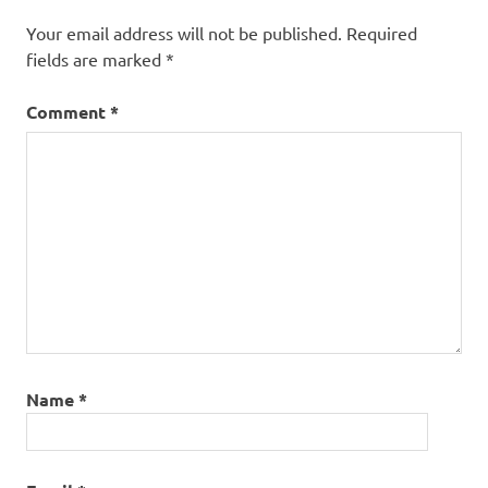
gacor
Your email address will not be published.
Required
slot
online
fields are marked
*
Comment
*
Name
*