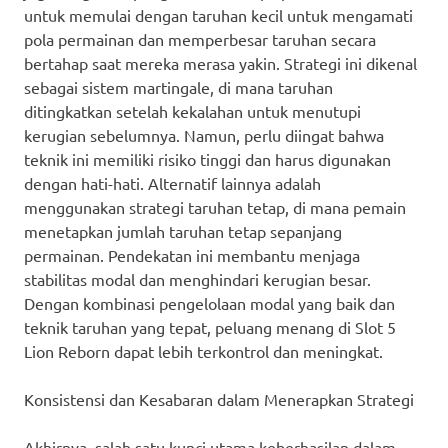
untuk memulai dengan taruhan kecil untuk mengamati
pola permainan dan memperbesar taruhan secara
bertahap saat mereka merasa yakin. Strategi ini dikenal
sebagai sistem martingale, di mana taruhan
ditingkatkan setelah kekalahan untuk menutupi
kerugian sebelumnya. Namun, perlu diingat bahwa
teknik ini memiliki risiko tinggi dan harus digunakan
dengan hati-hati. Alternatif lainnya adalah
menggunakan strategi taruhan tetap, di mana pemain
menetapkan jumlah taruhan tetap sepanjang
permainan. Pendekatan ini membantu menjaga
stabilitas modal dan menghindari kerugian besar.
Dengan kombinasi pengelolaan modal yang baik dan
teknik taruhan yang tepat, peluang menang di Slot 5
Lion Reborn dapat lebih terkontrol dan meningkat.
Konsistensi dan Kesabaran dalam Menerapkan Strategi
Akhirnya, salah satu kunci utama keberhasilan dalam