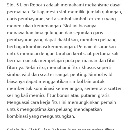
Slot 5 Lion Reborn adalah memahami mekanisme dasar
permainan. Setiap mesin slot memiliki jumlah gulungan,
garis pembayaran, serta simbol-simbol tertentu yang
menentukan kemenangan. Slot ini biasanya
menawarkan lima gulungan dan sejumlah garis
pembayaran yang dapat diaktifkan, memberi peluang
berbagai kombinasi kemenangan. Pemain disarankan
untuk memulai dengan taruhan kecil saat pertama kali
bermain untuk mempelajari pola permainan dan fitur-
fiturnya. Selain itu, memahami fitur khusus seperti
simbol wild dan scatter sangat penting. Simbol wild
biasanya dapat menggantikan simbol lain untuk
membentuk kombinasi kemenangan, sementara scatter
sering kali memicu fitur bonus atau putaran gratis.
Menguasai cara kerja fitur ini memungkinkan pemain
untuk mengoptimalkan peluang mendapatkan
kombinasi yang menguntungkan.
Selain itu, Slot 5 Lion Reborn juga menawarkan fitur