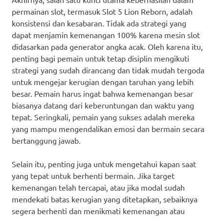
permainan slot, termasuk Slot 5 Lion Reborn, adalah
konsistensi dan kesabaran. Tidak ada strategi yang
dapat menjamin kemenangan 100% karena mesin slot
didasarkan pada generator angka acak. Oleh karena itu,
penting bagi pemain untuk tetap disiplin mengikuti
strategi yang sudah dirancang dan tidak mudah tergoda
untuk mengejar kerugian dengan taruhan yang lebih
besar. Pemain harus ingat bahwa kemenangan besar
biasanya datang dari keberuntungan dan waktu yang
tepat. Seringkali, pemain yang sukses adalah mereka
yang mampu mengendalikan emosi dan bermain secara
bertanggung jawab.
Selain itu, penting juga untuk mengetahui kapan saat
yang tepat untuk berhenti bermain. Jika target
kemenangan telah tercapai, atau jika modal sudah
mendekati batas kerugian yang ditetapkan, sebaiknya
segera berhenti dan menikmati kemenangan atau