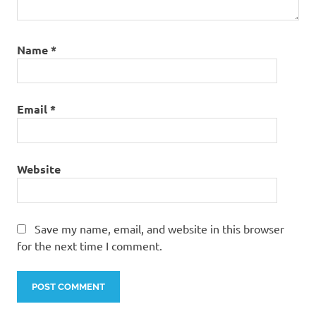
Name
*
Email
*
Website
Save my name, email, and website in this browser
for the next time I comment.