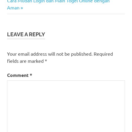
Next
Post:
Cara Mudah Login dan Main Togel Online dengan
navigation
bola
Post:
Aman
sbobet
slot
slot
LEAVE A REPLY
gacor
slot
online
Your email address will not be published.
Required
fields are marked
*
Comment
*