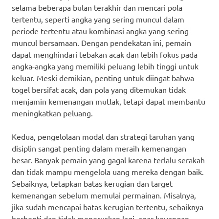
selama beberapa bulan terakhir dan mencari pola
tertentu, seperti angka yang sering muncul dalam
periode tertentu atau kombinasi angka yang sering
muncul bersamaan. Dengan pendekatan ini, pemain
dapat menghindari tebakan acak dan lebih fokus pada
angka-angka yang memiliki peluang lebih tinggi untuk
keluar. Meski demikian, penting untuk diingat bahwa
togel bersifat acak, dan pola yang ditemukan tidak
menjamin kemenangan mutlak, tetapi dapat membantu
meningkatkan peluang.
Kedua, pengelolaan modal dan strategi taruhan yang
disiplin sangat penting dalam meraih kemenangan
besar. Banyak pemain yang gagal karena terlalu serakah
dan tidak mampu mengelola uang mereka dengan baik.
Sebaiknya, tetapkan batas kerugian dan target
kemenangan sebelum memulai permainan. Misalnya,
jika sudah mencapai batas kerugian tertentu, sebaiknya
berhenti dan tidak meneruskan lagi, agar keuangan