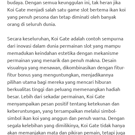
budaya. Dengan semua keunggulan ini, tak heran jika
Koi Gate menjadi salah satu game slot bertema ikan koi
yang penuh pesona dan tetap diminati oleh banyak
orang di seluruh dunia.
Secara keseluruhan, Koi Gate adalah contoh sempurna
dari inovasi dalam dunia permainan slot yang mampu
memadukan keindahan estetika dengan mekanisme
permainan yang menarik dan penuh makna. Desain
visualnya yang menawan, dikombinasikan dengan fitur-
fitur bonus yang menguntungkan, menjadikannya
pilihan utama bagi mereka yang mencari hiburan
berkualitas tinggi dan peluang memenangkan hadiah
besar. Lebih dari sekadar permainan, Koi Gate
menyampaikan pesan positif tentang ketekunan dan
keberuntungan, yang tersampaikan melalui simbol-
simbol ikan koi yang anggun dan penuh warna. Dengan
segala kelebihan yang dimilikinya, Koi Gate tidak hanya
akan memanjakan mata dan pikiran pemain, tetapi juga