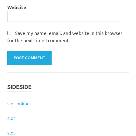
Website
Save my name, email, and website in this browser
for the next time I comment.
SIDESIDE
slot online
slot
slot