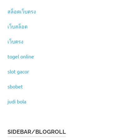
สล็อตเว็บตรง
เว็บสล็อต
เว็บตรง
togel online
slot gacor
sbobet
judi bola
SIDEBAR/BLOGROLL