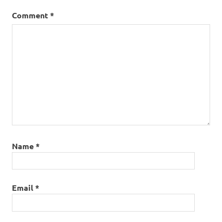
Comment
*
Name
*
Email
*