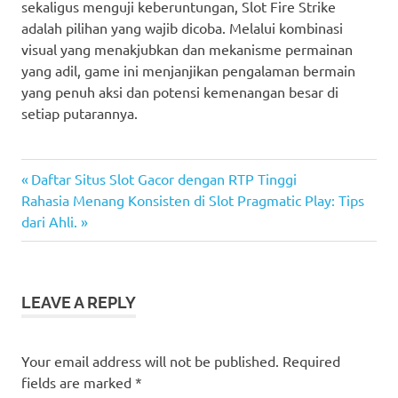
sekaligus menguji keberuntungan, Slot Fire Strike
adalah pilihan yang wajib dicoba. Melalui kombinasi
visual yang menakjubkan dan mekanisme permainan
yang adil, game ini menjanjikan pengalaman bermain
yang penuh aksi dan potensi kemenangan besar di
setiap putarannya.
casino
Previous
Post
Daftar Situs Slot Gacor dengan RTP Tinggi
judi
Next
Post:
Rahasia Menang Konsisten di Slot Pragmatic Play: Tips
navigation
bola
Post:
dari Ahli.
sbobet
slot
slot
LEAVE A REPLY
gacor
slot
online
Your email address will not be published.
Required
fields are marked
*