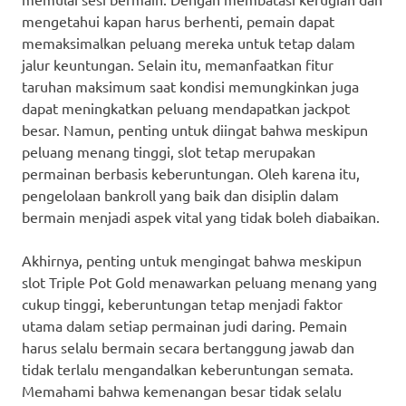
mengetahui kapan harus berhenti, pemain dapat
memaksimalkan peluang mereka untuk tetap dalam
jalur keuntungan. Selain itu, memanfaatkan fitur
taruhan maksimum saat kondisi memungkinkan juga
dapat meningkatkan peluang mendapatkan jackpot
besar. Namun, penting untuk diingat bahwa meskipun
peluang menang tinggi, slot tetap merupakan
permainan berbasis keberuntungan. Oleh karena itu,
pengelolaan bankroll yang baik dan disiplin dalam
bermain menjadi aspek vital yang tidak boleh diabaikan.
Akhirnya, penting untuk mengingat bahwa meskipun
slot Triple Pot Gold menawarkan peluang menang yang
cukup tinggi, keberuntungan tetap menjadi faktor
utama dalam setiap permainan judi daring. Pemain
harus selalu bermain secara bertanggung jawab dan
tidak terlalu mengandalkan keberuntungan semata.
Memahami bahwa kemenangan besar tidak selalu