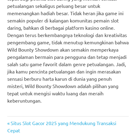
petualangan sekaligus peluang besar untuk
memenangkan hadiah besar. Tidak heran jika game ini
semakin populer di kalangan komunitas pemain slot
daring, bahkan di berbagai platform kasino online.
Dengan terus berkembangnya teknologi dan kreativitas
pengembang game, tidak menutup kemungkinan bahwa
Wild Bounty Showdown akan semakin memperkaya
pengalaman bermain para pengguna dan tetap menjadi
salah satu game favorit dalam genre petualangan. Jadi,
jika kamu pencinta petualangan dan ingin merasakan
sensasi berburu harta karun di dunia yang penuh
misteri, Wild Bounty Showdown adalah pilihan yang
tepat untuk mengisi waktu luang dan meraih
keberuntungan.
casino
Previous
Post
Situs Slot Gacor 2025 yang Mendukung Transaksi
judi
Post:
Cepat
bola