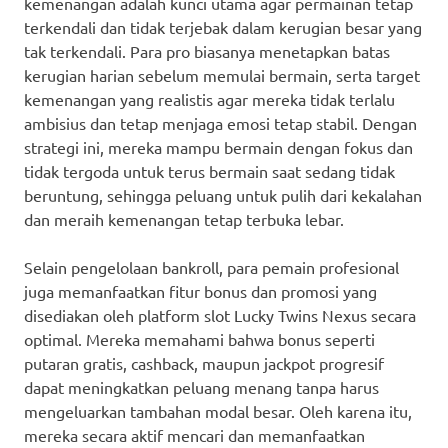
kemenangan adalah kunci utama agar permainan tetap
terkendali dan tidak terjebak dalam kerugian besar yang
tak terkendali. Para pro biasanya menetapkan batas
kerugian harian sebelum memulai bermain, serta target
kemenangan yang realistis agar mereka tidak terlalu
ambisius dan tetap menjaga emosi tetap stabil. Dengan
strategi ini, mereka mampu bermain dengan fokus dan
tidak tergoda untuk terus bermain saat sedang tidak
beruntung, sehingga peluang untuk pulih dari kekalahan
dan meraih kemenangan tetap terbuka lebar.
Selain pengelolaan bankroll, para pemain profesional
juga memanfaatkan fitur bonus dan promosi yang
disediakan oleh platform slot Lucky Twins Nexus secara
optimal. Mereka memahami bahwa bonus seperti
putaran gratis, cashback, maupun jackpot progresif
dapat meningkatkan peluang menang tanpa harus
mengeluarkan tambahan modal besar. Oleh karena itu,
mereka secara aktif mencari dan memanfaatkan