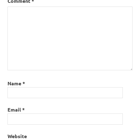
Comment
*
Name
*
Email
*
Website