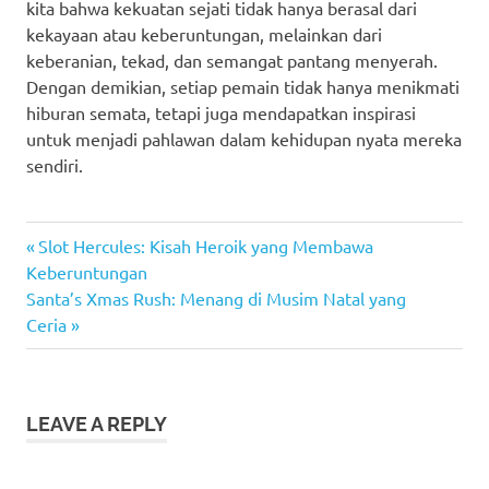
kita bahwa kekuatan sejati tidak hanya berasal dari
kekayaan atau keberuntungan, melainkan dari
keberanian, tekad, dan semangat pantang menyerah.
Dengan demikian, setiap pemain tidak hanya menikmati
hiburan semata, tetapi juga mendapatkan inspirasi
untuk menjadi pahlawan dalam kehidupan nyata mereka
sendiri.
casino
Previous
Post
Slot Hercules: Kisah Heroik yang Membawa
judi
Post:
Keberuntungan
navigation
bola
Next
Santa’s Xmas Rush: Menang di Musim Natal yang
Post:
Ceria
sbobet
slot
slot
gacor
LEAVE A REPLY
slot
online