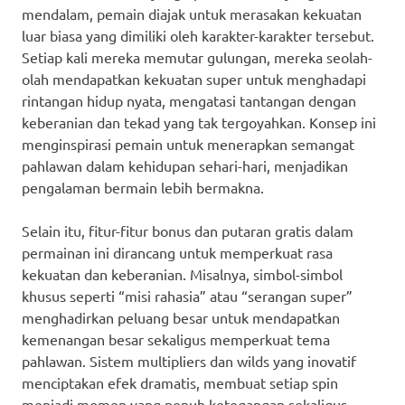
mendalam, pemain diajak untuk merasakan kekuatan
luar biasa yang dimiliki oleh karakter-karakter tersebut.
Setiap kali mereka memutar gulungan, mereka seolah-
olah mendapatkan kekuatan super untuk menghadapi
rintangan hidup nyata, mengatasi tantangan dengan
keberanian dan tekad yang tak tergoyahkan. Konsep ini
menginspirasi pemain untuk menerapkan semangat
pahlawan dalam kehidupan sehari-hari, menjadikan
pengalaman bermain lebih bermakna.
Selain itu, fitur-fitur bonus dan putaran gratis dalam
permainan ini dirancang untuk memperkuat rasa
kekuatan dan keberanian. Misalnya, simbol-simbol
khusus seperti “misi rahasia” atau “serangan super”
menghadirkan peluang besar untuk mendapatkan
kemenangan besar sekaligus memperkuat tema
pahlawan. Sistem multipliers dan wilds yang inovatif
menciptakan efek dramatis, membuat setiap spin
menjadi momen yang penuh ketegangan sekaligus